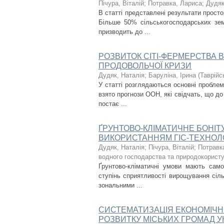
Пічура, Віталій
;
Потравка, Лариса
;
Дудяк
В статті представлені результати прост
Більше 50% сільськогосподарських зем
призводить до ...
РОЗВИТОК СІТІ-ФЕРМЕРСТВА 
ПРОДОВОЛЬЧОЇ КРИЗИ
Дудяк, Наталія
;
Баруліна, Ірина
(
Таврійс
У статті розглядаються основні проблем
взято прогнози ООН, які свідчать, що до
постає ...
ҐРУНТОВО-КЛІМАТИЧНЕ БОНІТУ
ВИКОРИСТАННЯМ ГІС-ТЕХНОЛ
Дудяк, Наталія
;
Пічура, Віталій
;
Потравк
водного господарства та природокористу
Ґрунтово-кліматичні умови мають само
ступінь сприятливості вирощування сіл
зональними ...
СИСТЕМАТИЗАЦІЯ ЕКОНОМІЧНИ
РОЗВИТКУ МІСЬКИХ ГРОМАД У