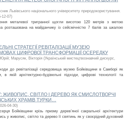
існик Львівського національного університету природокористування.
-12-07
)
ження металевої тригранної щогли висотою 120 метрів з метою
ла розташована на майданчику із сейсмічністю 7 балів за шкалою
ЛЬНІ СТРАТЕГІЇ РЕВІТАЛІЗАЦІЇ МУЗЕЮ
УМОВАХ ЦИФРОВОЇ ТРАНСФОРМАЦІЇ ОСЕРЕДКУ
 Юрій
;
Марусяк, Вікторія
(
Український мистецтвознавчий дискурс
,
дходи до ревіталізації середовища музею Бойківщини в Самборі як
и, в якій архітектурно-будівельні підходи, цифрові технології та
: ЖИВОПИС, СВІТЛО І ДЕРЕВО ЯК СМИСЛОТВОРЧІ
ІВСЬКИХ ХРАМІВ ТУРКИ…
026-04-30
)
ерця Бойківщини крізь призму дерев’яної сакральної архітектури
сь у живопис, світло та дерево її святинь як у своєрідний духовний