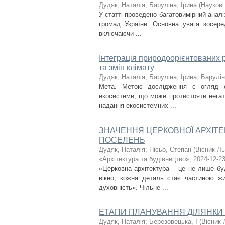
Дудяк, Наталія
;
Баруліна, Ірина
(
Наукові
У статті проведено багатовимірний аналі
громад України. Основна увага зосере
включаючи ...
Інтеграція природоорієнтованих р
та змін клімату
Дудяк, Наталія
;
Баруліна, Ірина
;
Барулін
Мета. Метою дослідження є огляд су
екосистеми, що може протистояти негати
надання екосистемних ...
ЗНАЧЕННЯ ЦЕРКОВНОЇ АРХІТ
ПОСЕЛЕНЬ
Дудяк, Наталія
;
Пісьо, Степан
(
Вісник Ль
«Архітектура та будівництво»
,
2024-12-2
«Церковна архітектура – це не лише бу
вікно, кожна деталь стає частиною жи
духовність». Чільне ...
ЕТАПИ ПЛАНУВАННЯ ДІЛЯНКИ 
Дудяк, Наталія
;
Березовецька, І
(
Вісник 