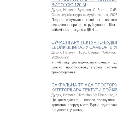
ВИСОТОЮ 120 М
Дудяк, Наталія
;
Бурченя, С
;
Віхоть, С
(
В
Серія «Архітектура та будівництво»
,
2025
Подано результати технічного обсте
визначення причин її руйнування. Щог
сейсмічності, згідно з ДБН ...
СУЧАСНІ АРХІТЕКТУРНО-БУДІВЕ
«БОЙКІВЩИНА» У САМБОРІ В 
Дудяк, Наталія
;
Пісьо, Степан
;
Фабрика,
2026-05-29
)
У публікації досліджуються сучасні пі
цілісної просторово-культурної систем
трансформація ...
САКРАЛЬНА ТРІАДА ПРОСТОРУ
КАТЕГОРІЇ АРХІТЕКТУРИ БОЙК
Дудяк, Наталія
(
Ukrainian Art Discourse
,
2
Це дослідження – спроба торкнутися с
храмових споруд міста Турки, вдивляючи
ландшафт, у якому ...