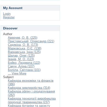
My Account
Login
Register
Discover
Author
Аверчев, О. В. (225)
Пристемський, Олександр (221)
Сидякіна, О. В. (173)
Марковська, О.Є. (138)
Варнавська, Інна (125)
Шалар, Олег (125)
Іванів, М. О. (123)
Бойко, Людмила (122)
Сакун, Аліна (107)
Боліла, Світлана (101)
... View More
Subject
Кафедра економіки та фінансів
(386)
Кафедра землеробства (314)
Кафедра обліку і оподаткування
(282)
Кафедра технології виробництва
продукції тваринництва (237)
Кафедра ботаніки та захисту