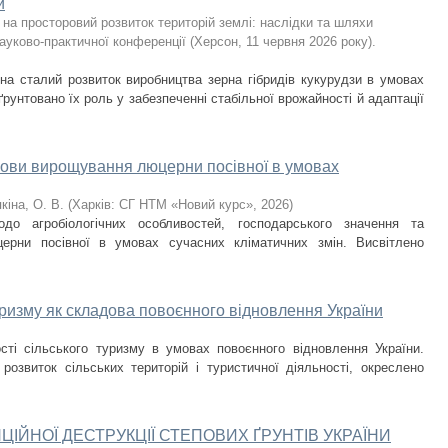
и
 на просторовий розвиток територій землі: наслідки та шляхи
ауково-практичної конференції (Херсон, 11 червня 2026 року).
 на сталий розвиток виробництва зерна гібридів кукурудзи в умовах
ґрунтовано їх роль у забезпеченні стабільної врожайності й адаптації
основи вирощування люцерни посівної в умовах
кіна, О. В.
(
Харків: СГ НТМ «Новий курс»
,
2026
)
одо агробіологічних особливостей, господарського значення та
ерни посівної в умовах сучасних кліматичних змін. Висвітлено
туризму як складова повоєнного відновлення України
ості сільського туризму в умовах повоєнного відновлення України.
розвиток сільських територій і туристичної діяльності, окреслено
ЙНОЇ ДЕСТРУКЦІЇ СТЕПОВИХ ҐРУНТІВ УКРАЇНИ