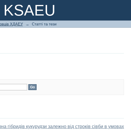
e KSAEU
ковців ХДАЕУ
→
Статті та тези
а гібридів кукурудзи залежно від строків сівби в умовах