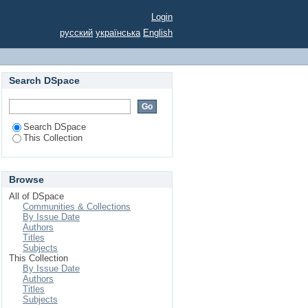
Login
русский
українська
English
Search DSpace
Search DSpace
This Collection
Browse
All of DSpace
Communities & Collections
By Issue Date
Authors
Titles
Subjects
This Collection
By Issue Date
Authors
Titles
Subjects