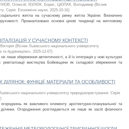
ІНОВ, Олексій
;
ЯЗЛЮК, Борис
;
ЦЮПАК, Володимир
(
Вісник
у. Серія: Економічні науки
,
2025-10-16
)
соціального житла на сучасному ринку житла України. Визначено
рухомості. Проаналізовано основні цінові тенденції на житловому
ІТАЛІЗАЦІЯ У СУЧАСНОМУ КОНТЕКСТІ
Вікторія
(
Вісник Львівського національного університету
а та будівництво»
,
2025-12-07
)
не лише збереження автентичності, а й їх інтеграція у нові культурні
с ревіталізації мистецтва Бойківщини як складової збереження та
ІЛЯНОК: ФУНКЦІЇ, МАТЕРІАЛИ ТА ОСОБЛИВОСТІ
Львівського національного університету природокористування. Серія
7
)
з огороджень як важливого елементу архітектурно-планувальної та
ї ділянки. Огородження розглядаються не лише як засіб фізичного
СТЕЖЕННЯ МЕТЕОРОЛОГІЧНОЇ ТРИГРАННОЇ ЩОГЛИ