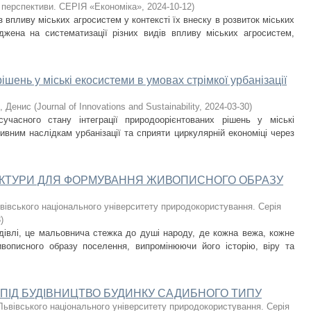
 перспективи. СЕРІЯ «Економіка»
,
2024-10-12
)
з впливу міських агросистем у контексті їх внеску в розвиток міських
джена на систематизації різних видів впливу міських агросистем,
ішень у міські екосистеми в умовах стрімкої урбанізації
, Денис
(
Journal of Innovations and Sustainability
,
2024-03-30
)
часного стану інтеграції природоорієнтованих рішень у міські
вним наслідкам урбанізації та сприяти циркулярній економіці через
ЕКТУРИ ДЛЯ ФОРМУВАННЯ ЖИВОПИСНОГО ОБРАЗУ
вівського національного університету природокористування. Серія
3
)
дівлі, це мальовнича стежка до душі народу, де кожна вежа, кожне
вописного образу поселення, випромінюючи його історію, віру та
ПІД БУДІВНИЦТВО БУДИНКУ САДИБНОГО ТИПУ
Львівського національного університету природокористування. Серія