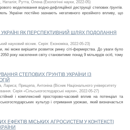
, Наталія
;
Рутта, Олена
(
Екологічні науки
,
2022-05
)
орового моделювання водно-дефляційної деструкції степових ґрунтів.
ель України постійно зазнають негативного ерозійного впливу, що
В УКРАЇНІ ЯК ПЕРСПЕКТИВНИЙ ШЛЯХ ПОДОЛАННЯ
ький науковий вісник. Серія: Економіка
,
2022-05-23
)
и, які може вирішити розвиток ринку сіті-фермерства. До уваги було
 2050 року населення світу становитиме понад 9 мільярдів осіб, тому
ВАННЯ СТЕПОВИХ ҐРУНТІВ УКРАЇНИ ІЗ
ОГІЙ
а, Лариса
;
Прищепа, Антоніна
(
Вісник Національного університету
вання. Серія «Сільськогосподарські науки»
,
2022-05-27
)
стійний і комплексний просторово-часовий вплив на потенціал та
ьськогосподарських культур і отримання урожаю, який визначається
Х ЕФЕКТІВ МІСЬКИХ АГРОСИСТЕМ У КОНТЕКСТІ
КРАЇНИ