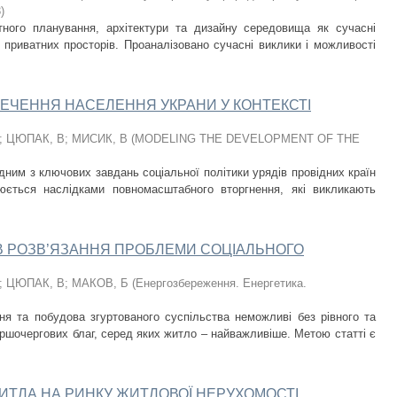
3
)
ного планування, архітектури та дизайну середовища як сучасні
приватних просторів. Проаналізовано сучасні виклики і можливості
ЕЧЕННЯ НАСЕЛЕННЯ УКРАНИ У КОНТЕКСТІ
;
ЦЮПАК, В
;
МИСИК, В
(
MODELING THE DEVELOPMENT OF THE
дним з ключових завдань соціальної політики урядів провідних країн
рюється наслідками повномасштабного вторгнення, які викликають
ИВ РОЗВ’ЯЗАННЯ ПРОБЛЕМИ СОЦІАЛЬНОГО
;
ЦЮПАК, В
;
МАКОВ, Б
(
Енергозбереження. Енергетика.
ня та побудова згуртованого суспільства неможливі без рівного та
ршочергових благ, серед яких житло – найважливіше. Метою статті є
ЖИТЛА НА РИНКУ ЖИТЛОВОЇ НЕРУХОМОСТІ