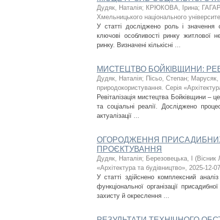
Дудяк, Наталія
;
КРЮКОВА, Ірина
;
ГАГАР
Хмельницького національного університет
У статті досліджено роль і значення 
ключові особливості ринку житлової не
ринку. Визначені кількісні ...
МИСТЕЦТВО БОЙКІВЩИНИ: РЕВ
Дудяк, Наталія
;
Пісьо, Степан
;
Марусяк, 
природокористування. Серія «Архітектур
Ревіталізація мистецтва Бойківщини – це 
та соціальні реалії. Досліджено проце
актуалізації ...
ОГОРОДЖЕННЯ ПРИСАДИБНИХ Д
ПРОЄКТУВАННЯ
Дудяк, Наталія
;
Березовецька, І
(
Вісник 
«Архітектура та будівництво»
,
2025-12-0
У статті здійснено комплексний аналі
функціональної організації присадибно
захисту й окреслення ...
РЕЗУЛЬТАТИ ТЕХНІЧНОГО ОБ