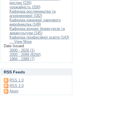
рослин (226)
урожайність (200)
Кафедра рослинництва та
агроінженерії (182)
Кафедра інженерії харчового
виробництва (149)
Кафедра водних біоресурсів та
аквакультури (145)
Кафедра професійної освіти (143)
... View More
Date Issued
2600 - 2626 (1)
2000 - 2099 (8250)
1966 - 1999 (7)
RSS Feeds
RSS 1.0
RSS 2.0
Atom