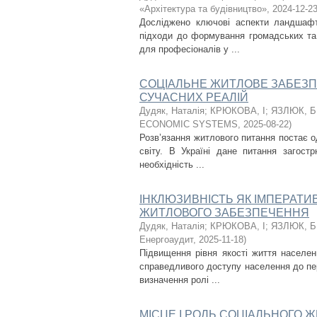
«Архітектура та будівництво»
,
2024-12-2
Досліджено ключові аспекти ландшафт
підходи до формування громадських та 
для професіоналів у ...
СОЦІАЛЬНЕ ЖИТЛОВЕ ЗАБЕЗП
СУЧАСНИХ РЕАЛІЙ
Дудяк, Наталія
;
КРЮКОВА, І
;
ЯЗЛЮК, Б
ECONOMIC SYSTEMS
,
2025-08-22
)
Розв’язання житлового питання постає о
світу. В Україні дане питання загост
необхідність ...
ІНКЛЮЗИВНІСТЬ ЯК ІМПЕРАТ
ЖИТЛОВОГО ЗАБЕЗПЕЧЕННЯ
Дудяк, Наталія
;
КРЮКОВА, І
;
ЯЗЛЮК, Б
Енергоаудит
,
2025-11-18
)
Підвищення рівня якості життя населен
справедливого доступу населення до пе
визначення ролі ...
МІСЦЕ І РОЛЬ СОЦІАЛЬНОГО 