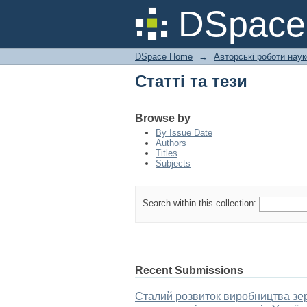
Статті та тези
DSpac
DSpace Home
→
Авторські роботи нау
Статті та тези
Browse by
By Issue Date
Authors
Titles
Subjects
Search within this collection:
Recent Submissions
Сталий розвиток виробництва зерн