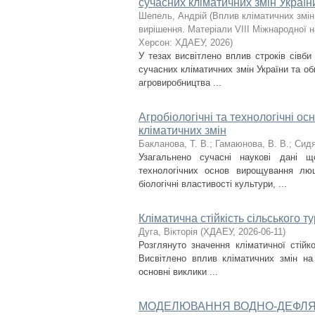
сучасних кліматичних змін Україн
Шепель, Андрій
(
Вплив кліматичних змін
вирішення. Матеріали VIII Міжнародної н
Херсон: ХДАЕУ
,
2026
)
У тезах висвітлено вплив строків сівби
сучасних кліматичних змін України та об
агровиробництва ...
Агробіологічні та технологічні 
кліматичних змін
Бакланова, Т. В.
;
Гамаюнова, В. В.
;
Сидя
Узагальнено сучасні наукові дані щ
технологічних основ вирощування люц
біологічні властивості культури, ...
Кліматична стійкість сільського 
Дуга, Вікторія
(
ХДАЕУ
,
2026-06-11
)
Розглянуто значення кліматичної стійк
Висвітлено вплив кліматичних змін на 
основні виклики ...
МОДЕЛЮВАННЯ ВОДНО-ДЕФЛЯЦІ