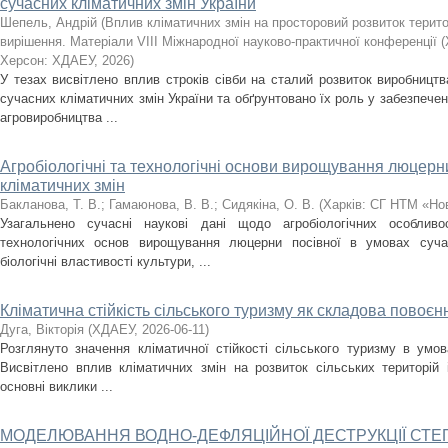
сучасних кліматичних змін України
Шепель, Андрій
(
Вплив кліматичних змін на просторовий розвиток терито
вирішення. Матеріали VIII Міжнародної науково-практичної конференції (
Херсон: ХДАЕУ
,
2026
)
У тезах висвітлено вплив строків сівби на сталий розвиток виробництв
сучасних кліматичних змін України та обґрунтовано їх роль у забезпеченн
агровиробництва ...
Агробіологічні та технологічні основи вирощування люцерн
кліматичних змін
Бакланова, Т. В.
;
Гамаюнова, В. В.
;
Сидякіна, О. В.
(
Харків: СГ НТМ «Но
Узагальнено сучасні наукові дані щодо агробіологічних особливо
технологічних основ вирощування люцерни посівної в умовах сучас
біологічні властивості культури, ...
Кліматична стійкість сільського туризму як складова повоє
Дуга, Вікторія
(
ХДАЕУ
,
2026-06-11
)
Розглянуто значення кліматичної стійкості сільського туризму в умов
Висвітлено вплив кліматичних змін на розвиток сільських територій і
основні виклики ...
МОДЕЛЮВАННЯ ВОДНО-ДЕФЛЯЦІЙНОЇ ДЕСТРУКЦІЇ СТЕП