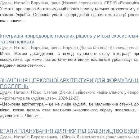
Дудяк, Наталія
;
Баруліна, Ірина
(
Наукові перспективи. СЕРІЯ «Економік
У статті проведено багатовимірний аналіз впливу міських агросистем у ко
громад України. Основна увага зосереджена на систематизації різни
включаючи ...
Інтеграція природоорієнтованих рішень у міські екосистеми 
та змін клімату
Дудяк, Наталія
;
Баруліна, Ірина
;
Барулін, Денис
(
Journal of Innovations an
Мета. Метою дослідження є огляд сучасного стану інтеграції при
екосистеми, що може протистояти негативним наслідкам урбанізації та 
надання екосистемних ...
ЗНАЧЕННЯ ЦЕРКОВНОЇ АРХІТЕКТУРИ ДЛЯ ФОРМУВАН
ПОСЕЛЕНЬ
Дудяк, Наталія
;
Пісьо, Степан
(
Вісник Львівського національного універ
«Архітектура та будівництво»
,
2024-12-23
)
«Церковна архітектура – це не лише будівлі, це мальовнича стежка до
вікно, кожна деталь стає частиною живописного образу поселення, в
духовність». Чільне ...
ЕТАПИ ПЛАНУВАННЯ ДІЛЯНКИ ПІД БУДІВНИЦТВО БУД
Дудяк, Наталія
;
Березовецька, І
(
Вісник Львівського національного унів