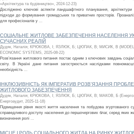
«Архітектура та будівництво»
,
2024-12-23
)
Досліджено ключові аспекти ландшафтного планування, архітектури
підходи до формування громадських та приватних просторів. Проаналіз
для професіоналів у ...
СОЦІАЛЬНЕ ЖИТЛОВЕ ЗАБЕЗПЕЧЕННЯ НАСЕЛЕННЯ УК
СУЧАСНИХ РЕАЛІЙ
Дудяк, Наталія
;
КРЮКОВА, І
;
ЯЗЛЮК, Б
;
ЦЮПАК, В
;
МИСИК, В
(
MODEL
ECONOMIC SYSTEMS
,
2025-08-22
)
Розв’язання житлового питання постає одним з ключових завдань соціаль
світу. В Україні дане питання загострюється наслідками повномасшт
необхідність ...
ІНКЛЮЗИВНІСТЬ ЯК ІМПЕРАТИВ РОЗВ’ЯЗАННЯ ПРОБЛ
ЖИТЛОВОГО ЗАБЕЗПЕЧЕННЯ
Дудяк, Наталія
;
КРЮКОВА, І
;
ЯЗЛЮК, Б
;
ЦЮПАК, В
;
МАКОВ, Б
(
Енерго
Енергоаудит
,
2025-11-18
)
Підвищення рівня якості життя населення та побудова згуртованого су
справедливого доступу населення до першочергових благ, серед яких ж
визначення ролі ...
МІСЦЕ І РОЛЬ СОЦІАЛЬНОГО ЖИТЛА НА РИНКУ ЖИТЛО