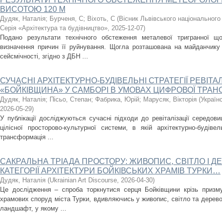
ВИСОТОЮ 120 М
Дудяк, Наталія
;
Бурченя, С
;
Віхоть, С
(
Вісник Львівського національного
Серія «Архітектура та будівництво»
,
2025-12-07
)
Подано результати технічного обстеження металевої тригранної 
визначення причин її руйнування. Щогла розташована на майданчику 
сейсмічності, згідно з ДБН ...
СУЧАСНІ АРХІТЕКТУРНО-БУДІВЕЛЬНІ СТРАТЕГІЇ РЕВІТА
«БОЙКІВЩИНА» У САМБОРІ В УМОВАХ ЦИФРОВОЇ ТРАН
Дудяк, Наталія
;
Пісьо, Степан
;
Фабрика, Юрій
;
Марусяк, Вікторія
(
Україн
2026-05-29
)
У публікації досліджуються сучасні підходи до ревіталізації середо
цілісної просторово-культурної системи, в якій архітектурно-будівел
трансформація ...
САКРАЛЬНА ТРІАДА ПРОСТОРУ: ЖИВОПИС, СВІТЛО І Д
КАТЕГОРІЇ АРХІТЕКТУРИ БОЙКІВСЬКИХ ХРАМІВ ТУРКИ…
Дудяк, Наталія
(
Ukrainian Art Discourse
,
2026-04-30
)
Це дослідження – спроба торкнутися серця Бойківщини крізь призму 
храмових споруд міста Турки, вдивляючись у живопис, світло та дерево 
ландшафт, у якому ...