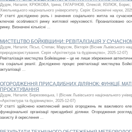
Дудяк, Наталія
;
КРЮКОВА, Ірина
;
ГАГАРІНОВ, Олексій
;
ЯЗЛЮК, Борис
Хмельницького національного університету. Серія: Економічні науки
,
202
У статті досліджено роль і значення соціального житла на сучасно
ключові особливості ринку житлової нерухомості. Проаналізовано осн
ринку. Визначені кількісні ...
МИСТЕЦТВО БОЙКІВЩИНИ: РЕВІТАЛІЗАЦІЯ У СУЧАСНО
Дудяк, Наталія
;
Пісьо, Степан
;
Марусяк, Вікторія
(
Вісник Львівського на
природокористування. Серія «Архітектура та будівництво»
,
2025-12-07
)
Ревіталізація мистецтва Бойківщини – це не лише збереження автентичност
та соціальні реалії. Досліджено процес ревіталізації мистецтва Бой
актуалізації ...
ОГОРОДЖЕННЯ ПРИСАДИБНИХ ДІЛЯНОК: ФУНКЦІЇ, МАТ
ПРОЄКТУВАННЯ
Дудяк, Наталія
;
Березовецька, І
(
Вісник Львівського національного унів
«Архітектура та будівництво»
,
2025-12-07
)
У статті здійснено комплексний аналіз огороджень як важливого еле
функціональної організації присадибної ділянки. Огородження розгля
захисту й окреслення ...
РЕЗУЛЬТАТИ ТЕХНІЧНОГО ОБСТЕЖЕННЯ МЕТЕОРОЛОГІ