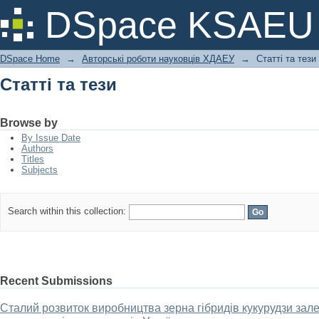
Статті та тези
DSpace KSAEU
DSpace Home
→
Авторські роботи науковців ХДАЕУ
→
Статті та тези
Статті та тези
Browse by
By Issue Date
Authors
Titles
Subjects
Search within this collection:
Recent Submissions
Сталий розвиток виробництва зерна гібридів кукурудзи зале