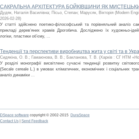
САКРАЛЬНА АРХІТЕКТУРА БОЙКІВЩИНИ ЯК МИСТЕЦЬК
Дудяк, Наталія Василівна
;
Пісьо, Степан
;
Марусяк, Вікторія
(
Modern Engi
2026-02-28
)
У статті здійснено поетико-філософський та порівняльний аналіз са
прикладі дерев’яних храмів Дрогобича. Досліджено їх художньо-ідей
логіки, пластики об’єму, ...
Тенденції та перспективи виробництва жита у світі та в Укра
Сидякіна, О. В.
;
Гамаюнова, В. В.
;
Бакланова, Т. В.
(
Харків : СГ НТМ «Н
У розділі монографії висвітлено сучасні тенденції розвитку світовог
(Secale cereale L.) в умовах кліматичних, економічних і соціальних т
аналіз динаміки ...
DSpace software
copyright © 2002-2015
DuraSpace
Contact Us
|
Send Feedback