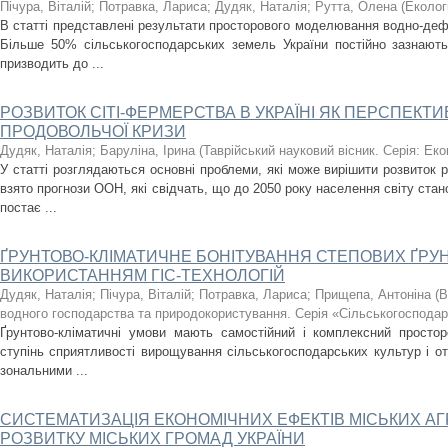
Пічура, Віталій
;
Потравка, Лариса
;
Дудяк, Наталія
;
Рутта, Олена
(
Еколог
В статті представлені результати просторового моделювання водно-дефля
Більше 50% сільськогосподарських земель України постійно зазнають
призводить до ...
РОЗВИТОК СІТІ-ФЕРМЕРСТВА В УКРАЇНІ ЯК ПЕРСПЕК
ПРОДОВОЛЬЧОЇ КРИЗИ
Дудяк, Наталія
;
Баруліна, Ірина
(
Таврійський науковий вісник. Серія: Еко
У статті розглядаються основні проблеми, які може вирішити розвиток р
взято прогнози ООН, які свідчать, що до 2050 року населення світу стан
постає ...
ҐРУНТОВО-КЛІМАТИЧНЕ БОНІТУВАННЯ СТЕПОВИХ ҐРУНТ
ВИКОРИСТАННЯМ ГІС-ТЕХНОЛОГІЙ
Дудяк, Наталія
;
Пічура, Віталій
;
Потравка, Лариса
;
Прищепа, Антоніна
(
В
водного господарства та природокористування. Серія «Сільськогосподар
Ґрунтово-кліматичні умови мають самостійний і комплексний простор
ступінь сприятливості вирощування сільськогосподарських культур і о
зональними ...
СИСТЕМАТИЗАЦІЯ ЕКОНОМІЧНИХ ЕФЕКТІВ МІСЬКИХ АГ
РОЗВИТКУ МІСЬКИХ ГРОМАД УКРАЇНИ