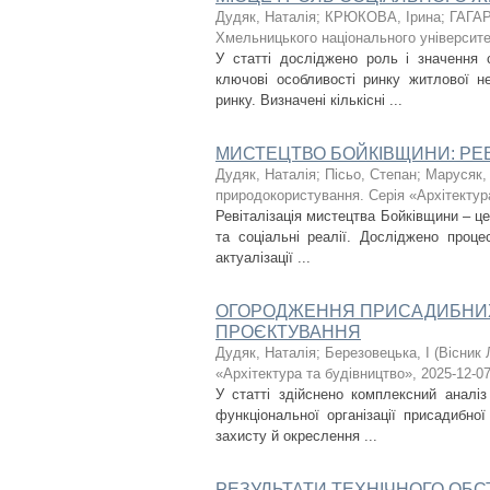
Дудяк, Наталія
;
КРЮКОВА, Ірина
;
ГАГАР
Хмельницького національного університет
У статті досліджено роль і значення 
ключові особливості ринку житлової не
ринку. Визначені кількісні ...
МИСТЕЦТВО БОЙКІВЩИНИ: РЕВ
Дудяк, Наталія
;
Пісьо, Степан
;
Марусяк, 
природокористування. Серія «Архітектур
Ревіталізація мистецтва Бойківщини – це 
та соціальні реалії. Досліджено проце
актуалізації ...
ОГОРОДЖЕННЯ ПРИСАДИБНИХ Д
ПРОЄКТУВАННЯ
Дудяк, Наталія
;
Березовецька, І
(
Вісник 
«Архітектура та будівництво»
,
2025-12-0
У статті здійснено комплексний аналі
функціональної організації присадибно
захисту й окреслення ...
РЕЗУЛЬТАТИ ТЕХНІЧНОГО ОБ