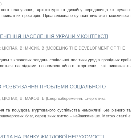
3
)
ного планування, архітектури та дизайну середовища як сучасні
приватних просторів. Проаналізовано сучасні виклики і можливості
ЕЧЕННЯ НАСЕЛЕННЯ УКРАНИ У КОНТЕКСТІ
;
ЦЮПАК, В
;
МИСИК, В
(
MODELING THE DEVELOPMENT OF THE
дним з ключових завдань соціальної політики урядів провідних країн
рюється наслідками повномасштабного вторгнення, які викликають
ИВ РОЗВ’ЯЗАННЯ ПРОБЛЕМИ СОЦІАЛЬНОГО
;
ЦЮПАК, В
;
МАКОВ, Б
(
Енергозбереження. Енергетика.
ня та побудова згуртованого суспільства неможливі без рівного та
ршочергових благ, серед яких житло – найважливіше. Метою статті є
ЖИТЛА НА РИНКУ ЖИТЛОВОЇ НЕРУХОМОСТІ