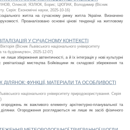
ІНОВ, Олексій
;
ЯЗЛЮК, Борис
;
ЦЮПАК, Володимир
(
Вісник
у. Серія: Економічні науки
,
2025-10-16
)
соціального житла на сучасному ринку житла України. Визначено
рухомості. Проаналізовано основні цінові тенденції на житловому
ІТАЛІЗАЦІЯ У СУЧАСНОМУ КОНТЕКСТІ
Вікторія
(
Вісник Львівського національного університету
а та будівництво»
,
2025-12-07
)
не лише збереження автентичності, а й їх інтеграція у нові культурні
с ревіталізації мистецтва Бойківщини як складової збереження та
ІЛЯНОК: ФУНКЦІЇ, МАТЕРІАЛИ ТА ОСОБЛИВОСТІ
Львівського національного університету природокористування. Серія
7
)
з огороджень як важливого елементу архітектурно-планувальної та
ї ділянки. Огородження розглядаються не лише як засіб фізичного
СТЕЖЕННЯ МЕТЕОРОЛОГІЧНОЇ ТРИГРАННОЇ ЩОГЛИ