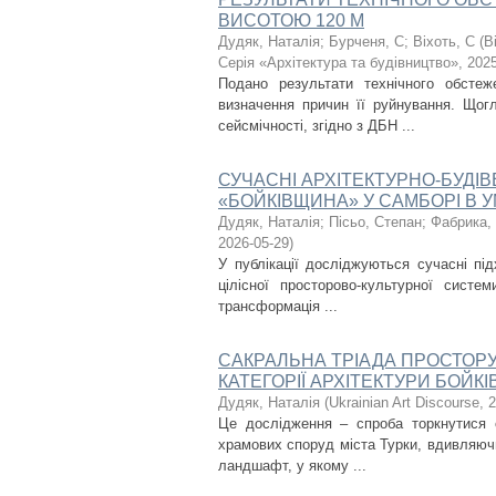
ВИСОТОЮ 120 М
Дудяк, Наталія
;
Бурченя, С
;
Віхоть, С
(
В
Серія «Архітектура та будівництво»
,
2025
Подано результати технічного обсте
визначення причин її руйнування. Щог
сейсмічності, згідно з ДБН ...
СУЧАСНІ АРХІТЕКТУРНО-БУДІВЕ
«БОЙКІВЩИНА» У САМБОРІ В 
Дудяк, Наталія
;
Пісьо, Степан
;
Фабрика,
2026-05-29
)
У публікації досліджуються сучасні пі
цілісної просторово-культурної систем
трансформація ...
САКРАЛЬНА ТРІАДА ПРОСТОРУ
КАТЕГОРІЇ АРХІТЕКТУРИ БОЙК
Дудяк, Наталія
(
Ukrainian Art Discourse
,
2
Це дослідження – спроба торкнутися с
храмових споруд міста Турки, вдивляючи
ландшафт, у якому ...