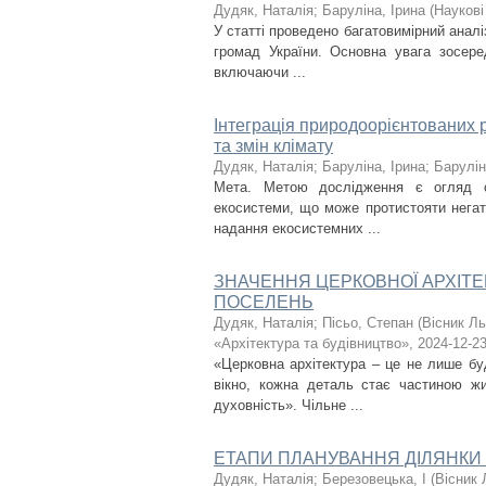
Дудяк, Наталія
;
Баруліна, Ірина
(
Наукові
У статті проведено багатовимірний аналі
громад України. Основна увага зосере
включаючи ...
Інтеграція природоорієнтованих р
та змін клімату
Дудяк, Наталія
;
Баруліна, Ірина
;
Барулін
Мета. Метою дослідження є огляд су
екосистеми, що може протистояти негати
надання екосистемних ...
ЗНАЧЕННЯ ЦЕРКОВНОЇ АРХІТ
ПОСЕЛЕНЬ
Дудяк, Наталія
;
Пісьо, Степан
(
Вісник Ль
«Архітектура та будівництво»
,
2024-12-2
«Церковна архітектура – це не лише бу
вікно, кожна деталь стає частиною жи
духовність». Чільне ...
ЕТАПИ ПЛАНУВАННЯ ДІЛЯНКИ 
Дудяк, Наталія
;
Березовецька, І
(
Вісник 