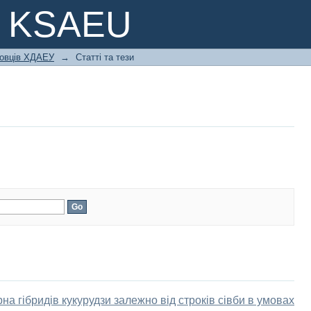
e KSAEU
ковців ХДАЕУ
→
Статті та тези
а гібридів кукурудзи залежно від строків сівби в умовах