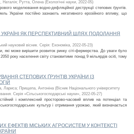
, Наталія
;
Рутта, Олена
(
Екологічні науки
,
2022-05
)
орового моделювання водно-дефляційної деструкції степових ґрунтів.
ель України постійно зазнають негативного ерозійного впливу, що
В УКРАЇНІ ЯК ПЕРСПЕКТИВНИЙ ШЛЯХ ПОДОЛАННЯ
ький науковий вісник. Серія: Економіка
,
2022-05-23
)
и, які може вирішити розвиток ринку сіті-фермерства. До уваги було
 2050 року населення світу становитиме понад 9 мільярдів осіб, тому
ВАННЯ СТЕПОВИХ ҐРУНТІВ УКРАЇНИ ІЗ
ОГІЙ
а, Лариса
;
Прищепа, Антоніна
(
Вісник Національного університету
вання. Серія «Сільськогосподарські науки»
,
2022-05-27
)
стійний і комплексний просторово-часовий вплив на потенціал та
ьськогосподарських культур і отримання урожаю, який визначається
Х ЕФЕКТІВ МІСЬКИХ АГРОСИСТЕМ У КОНТЕКСТІ
КРАЇНИ