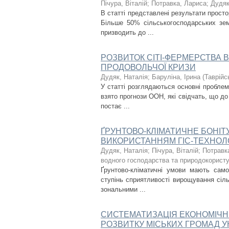
Пічура, Віталій
;
Потравка, Лариса
;
Дудяк
В статті представлені результати прост
Більше 50% сільськогосподарських зем
призводить до ...
РОЗВИТОК СІТІ-ФЕРМЕРСТВА 
ПРОДОВОЛЬЧОЇ КРИЗИ
Дудяк, Наталія
;
Баруліна, Ірина
(
Таврійс
У статті розглядаються основні проблем
взято прогнози ООН, які свідчать, що до
постає ...
ҐРУНТОВО-КЛІМАТИЧНЕ БОНІТУ
ВИКОРИСТАННЯМ ГІС-ТЕХНОЛ
Дудяк, Наталія
;
Пічура, Віталій
;
Потравк
водного господарства та природокористу
Ґрунтово-кліматичні умови мають само
ступінь сприятливості вирощування сіл
зональними ...
СИСТЕМАТИЗАЦІЯ ЕКОНОМІЧНИ
РОЗВИТКУ МІСЬКИХ ГРОМАД У