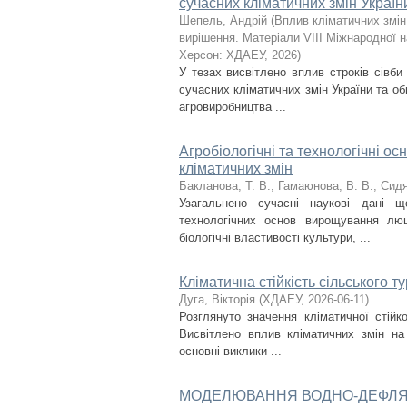
сучасних кліматичних змін Україн
Шепель, Андрій
(
Вплив кліматичних змін
вирішення. Матеріали VIII Міжнародної н
Херсон: ХДАЕУ
,
2026
)
У тезах висвітлено вплив строків сівби
сучасних кліматичних змін України та об
агровиробництва ...
Агробіологічні та технологічні 
кліматичних змін
Бакланова, Т. В.
;
Гамаюнова, В. В.
;
Сидя
Узагальнено сучасні наукові дані щ
технологічних основ вирощування люц
біологічні властивості культури, ...
Кліматична стійкість сільського 
Дуга, Вікторія
(
ХДАЕУ
,
2026-06-11
)
Розглянуто значення кліматичної стійк
Висвітлено вплив кліматичних змін на 
основні виклики ...
МОДЕЛЮВАННЯ ВОДНО-ДЕФЛЯЦІ