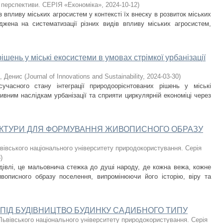
 перспективи. СЕРІЯ «Економіка»
,
2024-10-12
)
з впливу міських агросистем у контексті їх внеску в розвиток міських
джена на систематизації різних видів впливу міських агросистем,
ішень у міські екосистеми в умовах стрімкої урбанізації
, Денис
(
Journal of Innovations and Sustainability
,
2024-03-30
)
часного стану інтеграції природоорієнтованих рішень у міські
вним наслідкам урбанізації та сприяти циркулярній економіці через
ЕКТУРИ ДЛЯ ФОРМУВАННЯ ЖИВОПИСНОГО ОБРАЗУ
вівського національного університету природокористування. Серія
3
)
дівлі, це мальовнича стежка до душі народу, де кожна вежа, кожне
вописного образу поселення, випромінюючи його історію, віру та
ПІД БУДІВНИЦТВО БУДИНКУ САДИБНОГО ТИПУ
Львівського національного університету природокористування. Серія