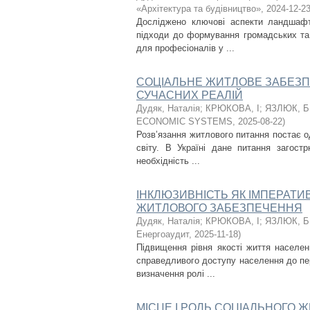
«Архітектура та будівництво»
,
2024-12-2
Досліджено ключові аспекти ландшафт
підходи до формування громадських та 
для професіоналів у ...
СОЦІАЛЬНЕ ЖИТЛОВЕ ЗАБЕЗП
СУЧАСНИХ РЕАЛІЙ
Дудяк, Наталія
;
КРЮКОВА, І
;
ЯЗЛЮК, Б
ECONOMIC SYSTEMS
,
2025-08-22
)
Розв’язання житлового питання постає о
світу. В Україні дане питання загост
необхідність ...
ІНКЛЮЗИВНІСТЬ ЯК ІМПЕРАТ
ЖИТЛОВОГО ЗАБЕЗПЕЧЕННЯ
Дудяк, Наталія
;
КРЮКОВА, І
;
ЯЗЛЮК, Б
Енергоаудит
,
2025-11-18
)
Підвищення рівня якості життя населен
справедливого доступу населення до пе
визначення ролі ...
МІСЦЕ І РОЛЬ СОЦІАЛЬНОГО 