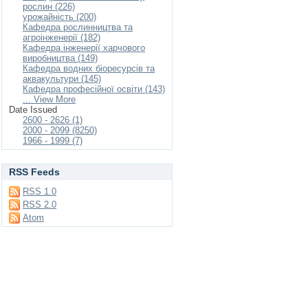
рослин (226)
урожайність (200)
Кафедра рослинництва та
агроінженерії (182)
Кафедра інженерії харчового
виробництва (149)
Кафедра водних біоресурсів та
аквакультури (145)
Кафедра професійної освіти (143)
... View More
Date Issued
2600 - 2626 (1)
2000 - 2099 (8250)
1966 - 1999 (7)
RSS Feeds
RSS 1.0
RSS 2.0
Atom