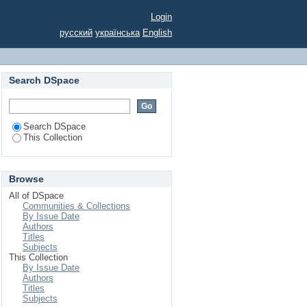
Login
русский
українська
English
Search DSpace
Search DSpace
This Collection
Browse
All of DSpace
Communities & Collections
By Issue Date
Authors
Titles
Subjects
This Collection
By Issue Date
Authors
Titles
Subjects