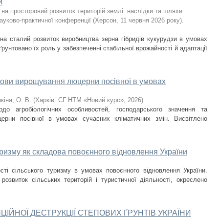
и
 на просторовий розвиток територій землі: наслідки та шляхи
ауково-практичної конференції (Херсон, 11 червня 2026 року).
 на сталий розвиток виробництва зерна гібридів кукурудзи в умовах
ґрунтовано їх роль у забезпеченні стабільної врожайності й адаптації
основи вирощування люцерни посівної в умовах
кіна, О. В.
(
Харків: СГ НТМ «Новий курс»
,
2026
)
одо агробіологічних особливостей, господарського значення та
ерни посівної в умовах сучасних кліматичних змін. Висвітлено
туризму як складова повоєнного відновлення України
ості сільського туризму в умовах повоєнного відновлення України.
розвиток сільських територій і туристичної діяльності, окреслено
ЙНОЇ ДЕСТРУКЦІЇ СТЕПОВИХ ҐРУНТІВ УКРАЇНИ