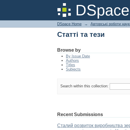
Статті та тези
DSpac
DSpace Home
→
Авторські роботи нау
Статті та тези
Browse by
By Issue Date
Authors
Titles
Subjects
Search within this collection:
Recent Submissions
Сталий розвиток виробництва зерн