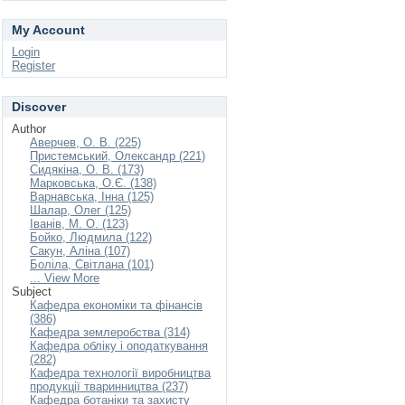
My Account
Login
Register
Discover
Author
Аверчев, О. В. (225)
Пристемський, Олександр (221)
Сидякіна, О. В. (173)
Марковська, О.Є. (138)
Варнавська, Інна (125)
Шалар, Олег (125)
Іванів, М. О. (123)
Бойко, Людмила (122)
Сакун, Аліна (107)
Боліла, Світлана (101)
... View More
Subject
Кафедра економіки та фінансів
(386)
Кафедра землеробства (314)
Кафедра обліку і оподаткування
(282)
Кафедра технології виробництва
продукції тваринництва (237)
Кафедра ботаніки та захисту