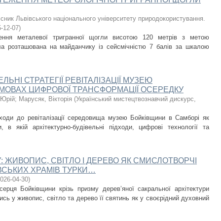
існик Львівського національного університету природокористування.
-12-07
)
ження металевої тригранної щогли висотою 120 метрів з метою
ла розташована на майданчику із сейсмічністю 7 балів за шкалою
ЛЬНІ СТРАТЕГІЇ РЕВІТАЛІЗАЦІЇ МУЗЕЮ
УМОВАХ ЦИФРОВОЇ ТРАНСФОРМАЦІЇ ОСЕРЕДКУ
 Юрій
;
Марусяк, Вікторія
(
Український мистецтвознавчий дискурс
,
дходи до ревіталізації середовища музею Бойківщини в Самборі як
и, в якій архітектурно-будівельні підходи, цифрові технології та
: ЖИВОПИС, СВІТЛО І ДЕРЕВО ЯК СМИСЛОТВОРЧІ
ІВСЬКИХ ХРАМІВ ТУРКИ…
026-04-30
)
ерця Бойківщини крізь призму дерев’яної сакральної архітектури
сь у живопис, світло та дерево її святинь як у своєрідний духовний