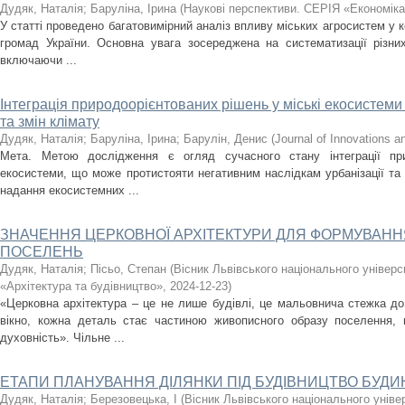
Дудяк, Наталія
;
Баруліна, Ірина
(
Наукові перспективи. СЕРІЯ «Економік
У статті проведено багатовимірний аналіз впливу міських агросистем у ко
громад України. Основна увага зосереджена на систематизації різни
включаючи ...
Інтеграція природоорієнтованих рішень у міські екосистеми 
та змін клімату
Дудяк, Наталія
;
Баруліна, Ірина
;
Барулін, Денис
(
Journal of Innovations an
Мета. Метою дослідження є огляд сучасного стану інтеграції при
екосистеми, що може протистояти негативним наслідкам урбанізації та 
надання екосистемних ...
ЗНАЧЕННЯ ЦЕРКОВНОЇ АРХІТЕКТУРИ ДЛЯ ФОРМУВАН
ПОСЕЛЕНЬ
Дудяк, Наталія
;
Пісьо, Степан
(
Вісник Львівського національного універ
«Архітектура та будівництво»
,
2024-12-23
)
«Церковна архітектура – це не лише будівлі, це мальовнича стежка до
вікно, кожна деталь стає частиною живописного образу поселення, в
духовність». Чільне ...
ЕТАПИ ПЛАНУВАННЯ ДІЛЯНКИ ПІД БУДІВНИЦТВО БУД
Дудяк, Наталія
;
Березовецька, І
(
Вісник Львівського національного унів