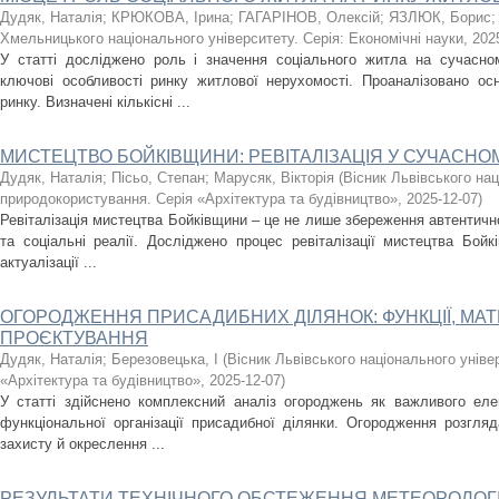
Дудяк, Наталія
;
КРЮКОВА, Ірина
;
ГАГАРІНОВ, Олексій
;
ЯЗЛЮК, Борис
Хмельницького національного університету. Серія: Економічні науки
,
202
У статті досліджено роль і значення соціального житла на сучасно
ключові особливості ринку житлової нерухомості. Проаналізовано осн
ринку. Визначені кількісні ...
МИСТЕЦТВО БОЙКІВЩИНИ: РЕВІТАЛІЗАЦІЯ У СУЧАСНО
Дудяк, Наталія
;
Пісьо, Степан
;
Марусяк, Вікторія
(
Вісник Львівського на
природокористування. Серія «Архітектура та будівництво»
,
2025-12-07
)
Ревіталізація мистецтва Бойківщини – це не лише збереження автентичност
та соціальні реалії. Досліджено процес ревіталізації мистецтва Бой
актуалізації ...
ОГОРОДЖЕННЯ ПРИСАДИБНИХ ДІЛЯНОК: ФУНКЦІЇ, МАТ
ПРОЄКТУВАННЯ
Дудяк, Наталія
;
Березовецька, І
(
Вісник Львівського національного унів
«Архітектура та будівництво»
,
2025-12-07
)
У статті здійснено комплексний аналіз огороджень як важливого еле
функціональної організації присадибної ділянки. Огородження розгля
захисту й окреслення ...
РЕЗУЛЬТАТИ ТЕХНІЧНОГО ОБСТЕЖЕННЯ МЕТЕОРОЛОГІ