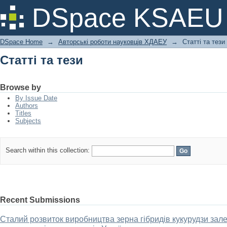
Статті та тези
DSpace KSAEU
DSpace Home
→
Авторські роботи науковців ХДАЕУ
→
Статті та тези
Статті та тези
Browse by
By Issue Date
Authors
Titles
Subjects
Search within this collection:
Recent Submissions
Сталий розвиток виробництва зерна гібридів кукурудзи зале