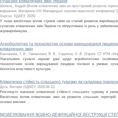
сучасних кліматичних змін України
Шепель, Андрій
(
Вплив кліматичних змін на просторовий розвиток терито
вирішення. Матеріали VIII Міжнародної науково-практичної конференції (
Херсон: ХДАЕУ
,
2026
)
У тезах висвітлено вплив строків сівби на сталий розвиток виробництв
сучасних кліматичних змін України та обґрунтовано їх роль у забезпеченн
агровиробництва ...
Агробіологічні та технологічні основи вирощування люцерн
кліматичних змін
Бакланова, Т. В.
;
Гамаюнова, В. В.
;
Сидякіна, О. В.
(
Харків: СГ НТМ «Но
Узагальнено сучасні наукові дані щодо агробіологічних особливо
технологічних основ вирощування люцерни посівної в умовах сучас
біологічні властивості культури, ...
Кліматична стійкість сільського туризму як складова повоє
Дуга, Вікторія
(
ХДАЕУ
,
2026-06-11
)
Розглянуто значення кліматичної стійкості сільського туризму в умов
Висвітлено вплив кліматичних змін на розвиток сільських територій і
основні виклики ...
МОДЕЛЮВАННЯ ВОДНО-ДЕФЛЯЦІЙНОЇ ДЕСТРУКЦІЇ СТЕП