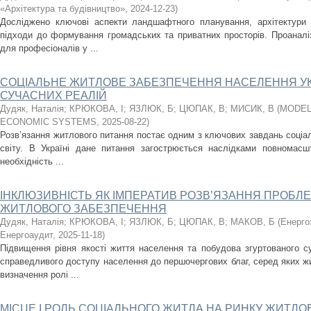
«Архітектура та будівництво»
,
2024-12-23
)
Досліджено ключові аспекти ландшафтного планування, архітектури
підходи до формування громадських та приватних просторів. Проаналіз
для професіоналів у ...
СОЦІАЛЬНЕ ЖИТЛОВЕ ЗАБЕЗПЕЧЕННЯ НАСЕЛЕННЯ УК
СУЧАСНИХ РЕАЛІЙ
Дудяк, Наталія
;
КРЮКОВА, І
;
ЯЗЛЮК, Б
;
ЦЮПАК, В
;
МИСИК, В
(
MODEL
ECONOMIC SYSTEMS
,
2025-08-22
)
Розв’язання житлового питання постає одним з ключових завдань соціаль
світу. В Україні дане питання загострюється наслідками повномасшт
необхідність ...
ІНКЛЮЗИВНІСТЬ ЯК ІМПЕРАТИВ РОЗВ’ЯЗАННЯ ПРОБЛ
ЖИТЛОВОГО ЗАБЕЗПЕЧЕННЯ
Дудяк, Наталія
;
КРЮКОВА, І
;
ЯЗЛЮК, Б
;
ЦЮПАК, В
;
МАКОВ, Б
(
Енерго
Енергоаудит
,
2025-11-18
)
Підвищення рівня якості життя населення та побудова згуртованого су
справедливого доступу населення до першочергових благ, серед яких ж
визначення ролі ...
МІСЦЕ І РОЛЬ СОЦІАЛЬНОГО ЖИТЛА НА РИНКУ ЖИТЛО