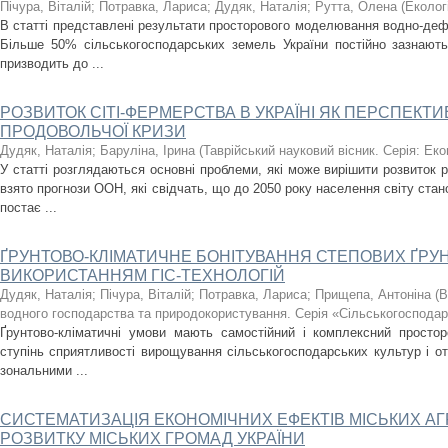
Пічура, Віталій
;
Потравка, Лариса
;
Дудяк, Наталія
;
Рутта, Олена
(
Еколог
В статті представлені результати просторового моделювання водно-дефля
Більше 50% сільськогосподарських земель України постійно зазнають
призводить до ...
РОЗВИТОК СІТІ-ФЕРМЕРСТВА В УКРАЇНІ ЯК ПЕРСПЕК
ПРОДОВОЛЬЧОЇ КРИЗИ
Дудяк, Наталія
;
Баруліна, Ірина
(
Таврійський науковий вісник. Серія: Еко
У статті розглядаються основні проблеми, які може вирішити розвиток р
взято прогнози ООН, які свідчать, що до 2050 року населення світу стан
постає ...
ҐРУНТОВО-КЛІМАТИЧНЕ БОНІТУВАННЯ СТЕПОВИХ ҐРУНТ
ВИКОРИСТАННЯМ ГІС-ТЕХНОЛОГІЙ
Дудяк, Наталія
;
Пічура, Віталій
;
Потравка, Лариса
;
Прищепа, Антоніна
(
В
водного господарства та природокористування. Серія «Сільськогосподар
Ґрунтово-кліматичні умови мають самостійний і комплексний простор
ступінь сприятливості вирощування сільськогосподарських культур і о
зональними ...
СИСТЕМАТИЗАЦІЯ ЕКОНОМІЧНИХ ЕФЕКТІВ МІСЬКИХ АГ
РОЗВИТКУ МІСЬКИХ ГРОМАД УКРАЇНИ