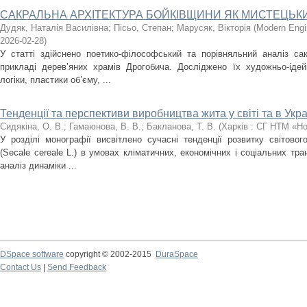
САКРАЛЬНА АРХІТЕКТУРА БОЙКІВЩИНИ ЯК МИСТЕЦЬК
Дудяк, Наталія Василівна
;
Пісьо, Степан
;
Марусяк, Вікторія
(
Modern Engi
2026-02-28
)
У статті здійснено поетико-філософський та порівняльний аналіз са
прикладі дерев’яних храмів Дрогобича. Досліджено їх художньо-ідей
логіки, пластики об’єму, ...
Тенденції та перспективи виробництва жита у світі та в Укра
Сидякіна, О. В.
;
Гамаюнова, В. В.
;
Бакланова, Т. В.
(
Харків : СГ НТМ «Н
У розділі монографії висвітлено сучасні тенденції розвитку світовог
(Secale cereale L.) в умовах кліматичних, економічних і соціальних т
аналіз динаміки ...
DSpace software
copyright © 2002-2015
DuraSpace
Contact Us
|
Send Feedback