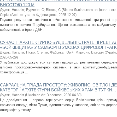
ВИСОТОЮ 120 М
Дудяк, Наталія
;
Бурченя, С
;
Віхоть, С
(
Вісник Львівського національного
Серія «Архітектура та будівництво»
,
2025-12-07
)
Подано результати технічного обстеження металевої тригранної 
визначення причин її руйнування. Щогла розташована на майданчику 
сейсмічності, згідно з ДБН ...
СУЧАСНІ АРХІТЕКТУРНО-БУДІВЕЛЬНІ СТРАТЕГІЇ РЕВІТА
«БОЙКІВЩИНА» У САМБОРІ В УМОВАХ ЦИФРОВОЇ ТРАН
Дудяк, Наталія
;
Пісьо, Степан
;
Фабрика, Юрій
;
Марусяк, Вікторія
(
Україн
2026-05-29
)
У публікації досліджуються сучасні підходи до ревіталізації середо
цілісної просторово-культурної системи, в якій архітектурно-будівел
трансформація ...
САКРАЛЬНА ТРІАДА ПРОСТОРУ: ЖИВОПИС, СВІТЛО І Д
КАТЕГОРІЇ АРХІТЕКТУРИ БОЙКІВСЬКИХ ХРАМІВ ТУРКИ…
Дудяк, Наталія
(
Ukrainian Art Discourse
,
2026-04-30
)
Це дослідження – спроба торкнутися серця Бойківщини крізь призму 
храмових споруд міста Турки, вдивляючись у живопис, світло та дерево 
ландшафт, у якому ...