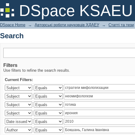
Search
DSpace KSAEU
DSpace Home
→
Авторські роботи науковців ХДАЕУ
→
Статті та тези
Search
Filters
Use filters to refine the search results.
Current Filters: