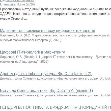
Главацька, Юлія
(
2026
)
Пропонований методичний путівник покликаний кардинально змінити вект
ХДАЕУ. Його поява продиктована потребою оперативно нівелювати ро
мовою (General ...
Маркетингові виклики в епоху цифрових технологій
Ларченко, О.В.
(
Л.2. Маркетингові виклики в епоху цифрових технологій.
обробки маркетингової інформації
,
2026
)
Цифрові ІТ-технології в маркетингу
Ларченко, О.В.
(
Лекція 1. Цифрові ІТ-технології в маркетингу . Дисциплі
маркетингової інформації
,
2026
)
Архітектура та інфраструктура Big Data (лекція 2).
Димова, Ганна Олегівна
(
Дисципліна: «Бізнес-аналітика в умовах Big Dat
Вступ до бізнес-аналітики, Big Data та AI (лекція 1)
Димова, Ганна Олегівна
(
Дисципліна: «Бізнес-аналітика в умовах Big Dat
ГЕНДЕРНА ПОЛІТИКА ТА ВРЯДУВАННЯ В ЮРИДИЧНІЙ П