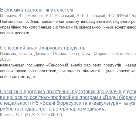
Економіка технологічних систем
Мельник, В.І.
;
Мельник, В.І.
;
Новицький, А.В.
;
Лісецький, В.О.
(
НУБіП Ук
Навчальний посібник присвячений аналізу інноваційно-інвестиційного р
управлінню технологічними системами та оцінюванню їхньої ефективнос
основні аспекти ...
Сенсорний аналіз харчових продуктів
Новікова, Наталя
;
Дзюндзя, Оксана
;
Горач, Ольга
(
Херсонський державни
2025
)
навчальному посібнику «Сенсорний аналіз харчових продуктів» наведе
основи науки органолептики, викладено відомості щодо класифікац
описових і методах ...
Наскрізна програма практичної підготовки здобувачів другог
вищої освіти освітньо-професійної програми «Водні біоресу
спеціальності Н5 «Водні біоресурси та аквакультура» галузі 
рибне господарство та ветеринарна медицина
Коржов, Є. І.
(
ХДАЕУ
,
2025-09-12
)