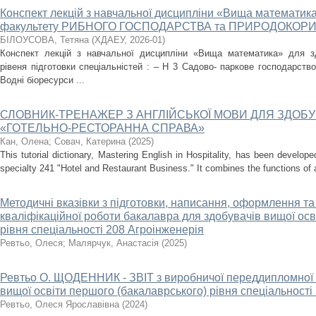
Конспект лекцій з навчальної дисципліни «Вища математик
факультету РИБНОГО ГОСПОДАРСТВА та ПРИРОДОКОР
БІЛОУСОВА, Тетяна
(
ХДАЕУ
,
2026-01
)
Конспект лекцій з навчальної дисципліни «Вища математика» для зд
рівеня підготовки спеціальністей : – Н 3 Садово- паркове господарство
Водні біоресурси ...
СЛОВНИК-ТРЕНАЖЕР З АНГЛІЙСЬКОЇ МОВИ ДЛЯ ЗДОБУ
«ГОТЕЛЬНО-РЕСТОРАННА СПРАВА»
Кан, Олена
;
Совач, Катерина
(
2025
)
This tutorial dictionary, Mastering English in Hospitality, has been develope
specialty 241 "Hotel and Restaurant Business." It combines the functions of a
Методичні вказівки з підготовки, написання, оформлення та
кваліфікаційної роботи бакалавра для здобувачів вищої осв
рівня спеціальності 208 Агроінженерія
Ревтьо, Олеся
;
Малярчук, Анастасія
(
2025
)
Ревтьо О. ЩОДЕННИК - ЗВІТ з виробничої переддипломної 
вищої освіти першого (бакалаврського) рівня спеціальності
Ревтьо, Олеся Ярославівна
(
2024
)