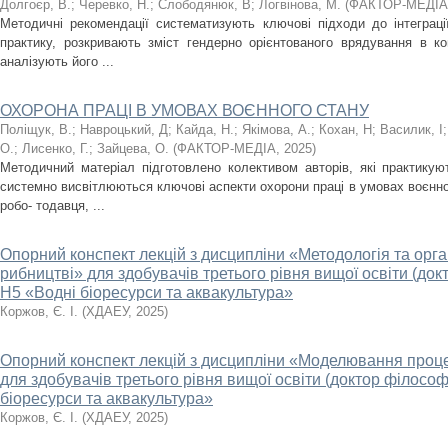
Долгоєр, В.
;
Черевко, Н.
;
Слободянюк, В
;
Логвінова, М.
(
ФАКТОР-МЕДІА
Методичні рекомендації систематизують ключові підходи до інтеграц
практику, розкривають зміст гендерно орієнтованого врядування в ко
аналізують його ...
ОХОРОНА ПРАЦІ В УМОВАХ ВОЄННОГО СТАНУ
Поліщук, В.
;
Навроцький, Д
;
Кайда, Н.
;
Якімова, А.
;
Кохан, Н
;
Василик, І
О.
;
Лисенко, Г.
;
Зайцева, О.
(
ФАКТОР-МЕДІА
,
2025
)
Методичний матеріал підготовлено колективом авторів, які практикую
системно висвітлюються ключові аспекти охорони праці в умовах воєнног
робо- тодавця, ...
Опорний конспект лекцій з дисципліни «Методологія та орга
рибництві» для здобувачів третього рівня вищої освіти (док
Н5 «Водні біоресурси та аквакультура»
Коржов, Є. І.
(
ХДАЕУ
,
2025
)
Опорний конспект лекцій з дисципліни «Моделювання проц
для здобувачів третього рівня вищої освіти (доктор філософ
біоресурси та аквакультура»
Коржов, Є. І.
(
ХДАЕУ
,
2025
)