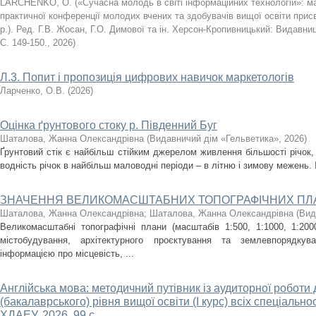
LARCHENKO, O.
(
«Сучасна молодь в світі інформаційних технологій»: ма
практичної конференції молодих вчених та здобувачів вищої освіти прис
р.). Ред. Г.В. Жосан, Г.О. Димової та ін. Херсон-Кропивницький: Видав
С. 149-150.
,
2026
)
Л.3. Попит і пропозиція цифрових навичок маркетологів
Ларченко, О.В.
(
2026
)
Оцінка ґрунтового стоку р. Південний Буг
Шаталова, Жанна Олександрівна
(
Видавничий дім «Гельветика»
,
2026
)
Ґрунтовий стік є найбільш стійким джерелом живлення більшості річок, 
водність річок в найбільш маловодні періоди – в літню і зимову межень. І
ЗНАЧЕННЯ ВЕЛИКОМАСШТАБНИХ ТОПОГРАФІЧНИХ ПЛА
Шаталова, Жанна Олександрівна
;
Шаталова, Жанна Олександрівна
(
Вид
Великомасштабні топографічні плани (масштабів 1:500, 1:1000, 1:20
містобудування, архітектурного проєктування та землевпорядкув
інформацією про місцевість, ...
Англійська мова: методичний путівник із аудиторної роботи
(бакалаврського) рівня вищої освіти (І курс) всіх спеціаль
ХДАЕУ, 2026. 99 с.